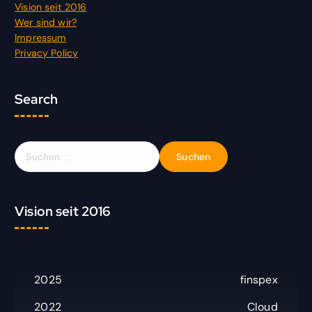
Vision seit 2016
Wer sind wir?
Impressum
Privacy Policy
Search
S
u
c
h
Vision seit 2016
e
n
n
a
c
2025
finspex
h
:
2022
Cloud