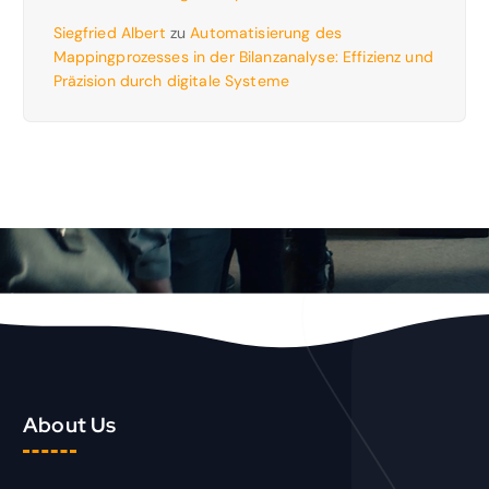
Siegfried Albert
zu
Automatisierung des
Mappingprozesses in der Bilanzanalyse: Effizienz und
Präzision durch digitale Systeme
About Us