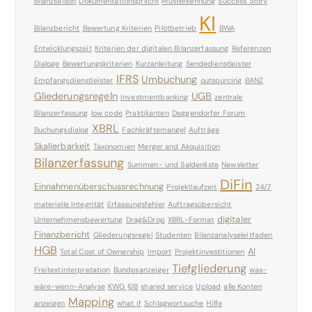
Bilanzsaison
Dokumentationspflicht
Musterkennung
Success Story
KI
Bilanzbericht
Bewertung Kriterien
Pilotbetrieb
BWA
Entwicklungszeit
Kriterien der digitalen Bilanzerfassung
Referenzen
Dialoge
Bewertungskriterien
Kurzanleitung
Sendedienstleister
IFRS
Umbuchung
Empfangsdienstleister
outsourcing
BANZ
Gliederungsregeln
UGB
Investmentbanking
zentrale
Bilanzerfassung
low code
Praktikanten
Deggendorfer Forum
XBRL
Buchungsdialog
Fachkräftemangel
Aufträge
Skalierbarkeit
Taxonomien
Merger and Akquisition
Bilanzerfassung
Summen- und Saldenliste
Newsletter
DiFin
Einnahmenüberschussrechnung
Projektlaufzeit
24/7
materielle Integrität
Erfassungsfehler
Auftragsübersicht
digitaler
Unternehmensbewertung
Drag&Drop
XBRL-Format
Finanzbericht
Gliederungsregel
Studenten
Bilanzanalyseleitfaden
HGB
AI
Total Cost of Ownership
Import
Projektinvestitionen
Tiefgliederung
Freitextinterpretation
Bundesanzeiger
was-
wäre-wenn-Analyse
KWG §18
shared service
Upload
alle Konten
Mapping
anzeigen
what if
Schlagwortsuche
Hilfe