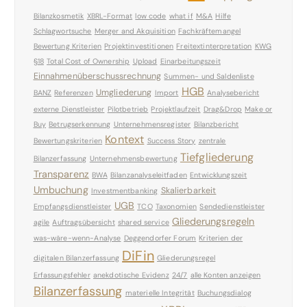
Bilanzkosmetik
XBRL-Format
low code
what if
M&A
Hilfe
Schlagwortsuche
Merger and Akquisition
Fachkräftemangel
Bewertung Kriterien
Projektinvestitionen
Freitextinterpretation
KWG
§18
Total Cost of Ownership
Upload
Einarbeitungszeit
Einnahmenüberschussrechnung
Summen- und Saldenliste
HGB
Umgliederung
BANZ
Referenzen
Import
Analysebericht
externe Dienstleister
Pilotbetrieb
Projektlaufzeit
Drag&Drop
Make or
Buy
Betrugserkennung
Unternehmensregister
Bilanzbericht
Kontext
Bewertungskriterien
Success Story
zentrale
Tiefgliederung
Bilanzerfassung
Unternehmensbewertung
Transparenz
BWA
Bilanzanalyseleitfaden
Entwicklungszeit
Umbuchung
Skalierbarkeit
Investmentbanking
UGB
Empfangsdienstleister
TCO
Taxonomien
Sendedienstleister
Gliederungsregeln
agile
Auftragsübersicht
shared service
was-wäre-wenn-Analyse
Deggendorfer Forum
Kriterien der
DiFin
digitalen Bilanzerfassung
Gliederungsregel
Erfassungsfehler
anekdotische Evidenz
24/7
alle Konten anzeigen
Bilanzerfassung
materielle Integrität
Buchungsdialog