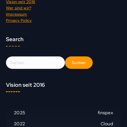
Vision seit 2016
Wer sind wir?
Impressum
Privacy Policy
Search
S
u
c
h
Vision seit 2016
e
n
n
a
c
2025
finspex
h
:
2022
Cloud