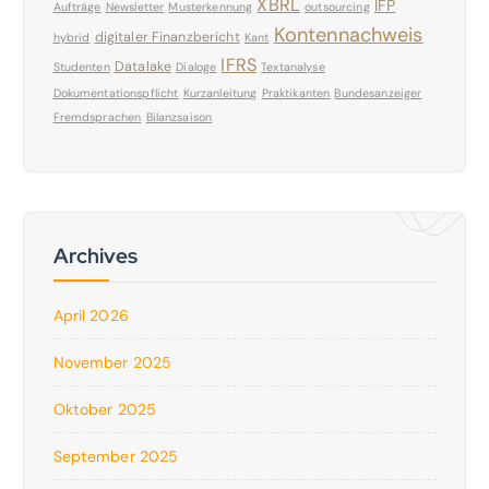
XBRL
IFP
Aufträge
Newsletter
Musterkennung
outsourcing
Kontennachweis
digitaler Finanzbericht
hybrid
Kant
IFRS
Datalake
Studenten
Dialoge
Textanalyse
Dokumentationspflicht
Kurzanleitung
Praktikanten
Bundesanzeiger
Fremdsprachen
Bilanzsaison
Archives
April 2026
November 2025
Oktober 2025
September 2025