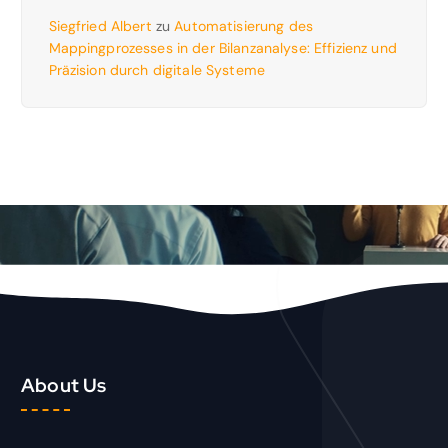
Siegfried Albert
zu
Automatisierung des
Mappingprozesses in der Bilanzanalyse: Effizienz und
Präzision durch digitale Systeme
About Us