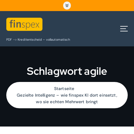
Z
u
m
I
n
h
PDF -> Kreditentscheid – vollautomatisch
a
l
t
s
Schlagwort agile
p
r
i
n
Startseite
g
Gezielte Intelligenz – wie finspex KI dort einsetzt,
e
wo sie echten Mehrwert bringt
n