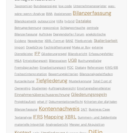
Taxonomien
Bundesanzeiger
low code
Unternehmensregister
was-
Bilanzerfassung
wäre-wenn-Analyse
BWA
Assistenzen
Datalake
Bilanzkosmetik
outsourcing
Hilfe
hybrid
Betrugserkennung
responsive
Schlagwortsuche
zentrale
Bilanzerfassung
Aufträge
Deggendorfer Forum
anekdotische
Skalierbarkeit
Evidenz
Newsletter
XBRL-Format
BANZ
Pilotbetrieb
Import
Drag&Drop
Fachkräftemangel
Make or Buy
externe
IFP
Dienstleister
Gliederungsregel
Bilanzbericht
Erfassungsfehler
UGB
M&A
Entwicklungszeit
Bilanzsaison
Buchungsdialog
Fremdsprachen
Einarbeitungszeit
POC
Dialoge
Referenzen
KWG §18
Freitextinterpretation
Bewertungskriterien
Bilanzanalyseleitfaden
Tiefgliederung
Kurzanleitung
Musterkennung
Total Cost of
Ownership
Studenten
Auftragsübersicht
Empfangsdienstleister
Gliederungsregeln
Einnahmenüberschussrechnung
Projektlaufzeit
what if
Dokumentationspflicht
Kriterien der digitalen
Kontennachweis
Bilanzerfassung
24/7
Business Case
IFRS
Mapping
XBRL
Textanalyse
Summen- und Saldenliste
materielle Integrität
Analysebericht
Merger and Akquisition
DiFin
Kontext
Umgliederung
agile
Success Story