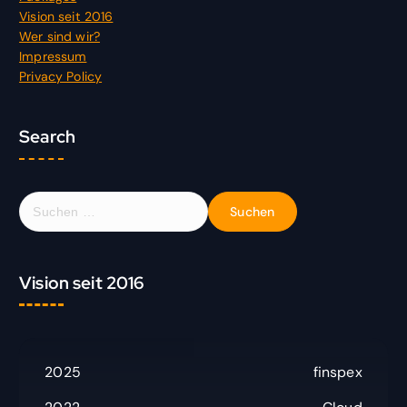
Vision seit 2016
Wer sind wir?
Impressum
Privacy Policy
Search
S
u
c
h
Vision seit 2016
e
n
n
a
c
2025
finspex
h
: