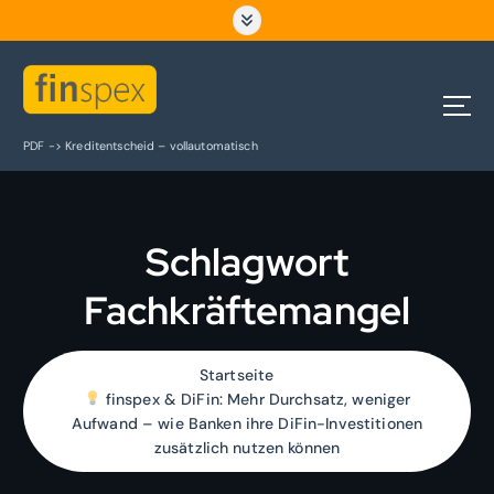
Z
u
m
I
n
h
PDF -> Kreditentscheid – vollautomatisch
a
l
t
s
Schlagwort
p
r
Fachkräftemangel
i
n
g
e
Startseite
n
finspex & DiFin: Mehr Durchsatz, weniger
Aufwand – wie Banken ihre DiFin-Investitionen
zusätzlich nutzen können