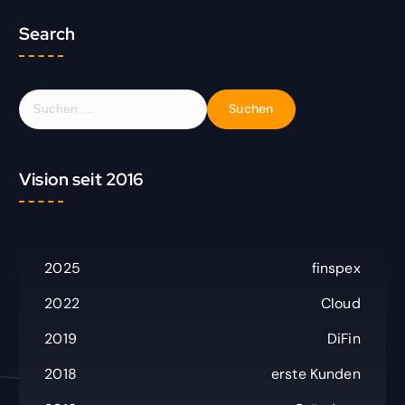
Search
S
u
c
h
Vision seit 2016
e
n
n
a
c
2025
finspex
h
:
2022
Cloud
2019
DiFin
2018
erste Kunden