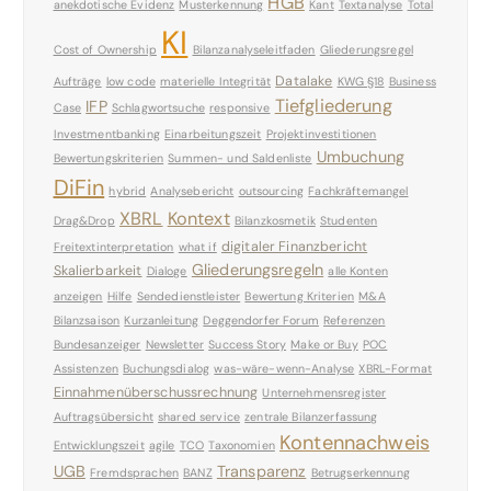
HGB
anekdotische Evidenz
Musterkennung
Kant
Textanalyse
Total
KI
Cost of Ownership
Bilanzanalyseleitfaden
Gliederungsregel
Datalake
Aufträge
low code
materielle Integrität
KWG §18
Business
Tiefgliederung
IFP
Case
Schlagwortsuche
responsive
Investmentbanking
Einarbeitungszeit
Projektinvestitionen
Umbuchung
Bewertungskriterien
Summen- und Saldenliste
DiFin
hybrid
Analysebericht
outsourcing
Fachkräftemangel
XBRL
Kontext
Drag&Drop
Bilanzkosmetik
Studenten
digitaler Finanzbericht
Freitextinterpretation
what if
Gliederungsregeln
Skalierbarkeit
Dialoge
alle Konten
anzeigen
Hilfe
Sendedienstleister
Bewertung Kriterien
M&A
Bilanzsaison
Kurzanleitung
Deggendorfer Forum
Referenzen
Bundesanzeiger
Newsletter
Success Story
Make or Buy
POC
Assistenzen
Buchungsdialog
was-wäre-wenn-Analyse
XBRL-Format
Einnahmenüberschussrechnung
Unternehmensregister
Auftragsübersicht
shared service
zentrale Bilanzerfassung
Kontennachweis
Entwicklungszeit
agile
TCO
Taxonomien
UGB
Transparenz
Fremdsprachen
BANZ
Betrugserkennung