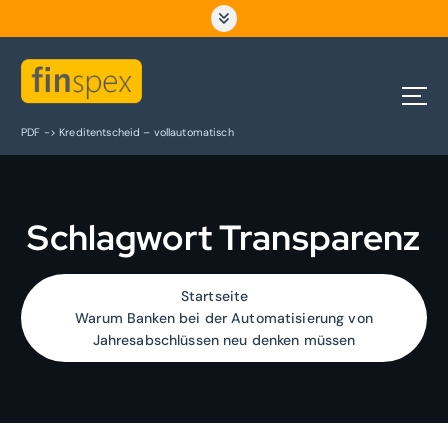
Z
u
m
I
n
h
PDF -> Kreditentscheid – vollautomatisch
a
l
t
s
Schlagwort Transparenz
p
r
i
n
Startseite
g
Warum Banken bei der Automatisierung von
e
Jahresabschlüssen neu denken müssen
n