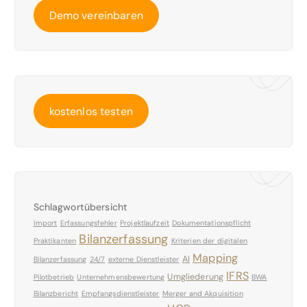
Demo vereinbaren
kostenlos testen
Schlagwortübersicht
Import
Erfassungsfehler
Projektlaufzeit
Dokumentationspflicht
Bilanzerfassung
Praktikanten
Kriterien der digitalen
Mapping
AI
Bilanzerfassung
24/7
externe Dienstleister
IFRS
Umgliederung
Pilotbetrieb
Unternehmensbewertung
BWA
Bilanzbericht
Empfangsdienstleister
Merger and Akquisition