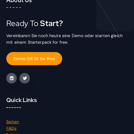
Ready To
Start?
Vereinbaren Sie noch heute eine Demo oder starten gleich
mit einem Starterpack for free.
D
e
m
o
O
R
1
0
f
o
r
f
r
e
e
Quick Links
Seiten
FAQs