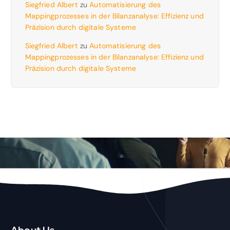
Siegfried Albert
zu
Automatisierung des
Mappingprozesses in der Bilanzanalyse: Effizienz und
Präzision durch digitale Systeme
Siegfried Albert
zu
Automatisierung des
Mappingprozesses in der Bilanzanalyse: Effizienz und
Präzision durch digitale Systeme
About Us