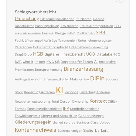
Schlagwortübersicht
Umbuchung
Bilanzanalyseleitfaden
Studenten
externe
Dienstleister
Buchungsdialog
Assistenzen
Freitextinterpretation
POC
XBRL
was-wäre-wenn-Analyse
Dialoge
BANZ
Pilotbetrieb
Fachkräftemangel
Aufträge
Taxonomien
Unternehmensregister
Referenzen
Dokumentationspflicht
Unternehmensbewertung
HGB
UGB
digitaler Finanzbericht
Datalake
Drag&Drop
TCO
AI
BWA
what if
Import
KWG §18
Deggendorfer Forum
responsive
Bilanzerfassung
Praktikanten
Betrugserkennung
DiFin
Auftragsübersicht
Erfassungsfehler
Make or Buy
Success
KI
Story
Bewertungskriterien
low code
Bewertung Kriterien
Kontext
Newsletter
outsourcing
Total Cost of Ownership
XBRL-
IFP
Format
Empfangsdienstleister
Sendedienstleister
Entwicklungszeit
Merger and Akquisition
Gliederungsregel
Gliederungsregeln
shared service
Business Case
Upload
Kontennachweis
Skalierbarkeit
Bundesanzeiger