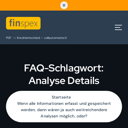
Z
u
m
I
n
h
PDF -> Kreditentscheid – vollautomatisch
a
l
t
s
FAQ-Schlagwort:
p
r
Analyse Details
i
n
g
e
Startseite
n
Wenn alle Informationen erfasst und gespeichert
werden, dann wären ja auch weitreichendere
Analysen möglich, oder?