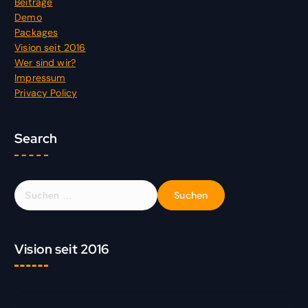
Beiträge
Demo
Packages
Vision seit 2016
Wer sind wir?
Impressum
Privacy Policy
Search
S
u
c
h
Vision seit 2016
e
n
n
a