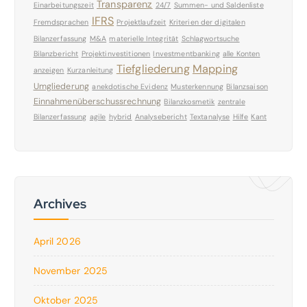
Transparenz
Einarbeitungszeit
24/7
Summen- und Saldenliste
IFRS
Fremdsprachen
Projektlaufzeit
Kriterien der digitalen
Bilanzerfassung
M&A
materielle Integrität
Schlagwortsuche
Bilanzbericht
Projektinvestitionen
Investmentbanking
alle Konten
Tiefgliederung
Mapping
anzeigen
Kurzanleitung
Umgliederung
anekdotische Evidenz
Musterkennung
Bilanzsaison
Einnahmenüberschussrechnung
Bilanzkosmetik
zentrale
Bilanzerfassung
agile
hybrid
Analysebericht
Textanalyse
Hilfe
Kant
Archives
April 2026
November 2025
Oktober 2025