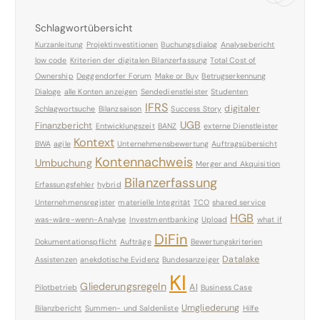
Schlagwortübersicht
Kurzanleitung
Projektinvestitionen
Buchungsdialog
Analysebericht
low code
Kriterien der digitalen Bilanzerfassung
Total Cost of
Ownership
Deggendorfer Forum
Make or Buy
Betrugserkennung
Dialoge
alle Konten anzeigen
Sendedienstleister
Studenten
IFRS
digitaler
Schlagwortsuche
Bilanzsaison
Success Story
UGB
Finanzbericht
Entwicklungszeit
BANZ
externe Dienstleister
Kontext
BWA
agile
Unternehmensbewertung
Auftragsübersicht
Kontennachweis
Umbuchung
Merger and Akquisition
Bilanzerfassung
Erfassungsfehler
hybrid
Unternehmensregister
materielle Integrität
TCO
shared service
HGB
was-wäre-wenn-Analyse
Investmentbanking
Upload
what if
DiFin
Dokumentationspflicht
Aufträge
Bewertungskriterien
Datalake
Assistenzen
anekdotische Evidenz
Bundesanzeiger
KI
Gliederungsregeln
AI
Pilotbetrieb
Business Case
Umgliederung
Bilanzbericht
Summen- und Saldenliste
Hilfe