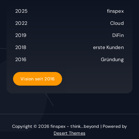
a
c
2025
finspex
h
:
2022
Cloud
2019
DiFin
2018
erste Kunden
2016
Gründung
V
i
s
i
o
n
s
e
i
t
2
0
1
6
Copyright © 2026 finspex - think...beyond | Powered by
Desert Themes