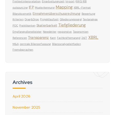
Freitextinterpretation
Einarbeitungszeit
Import
KWG §18
Mapping
IFP
outsourcing
Musterkennung
XBRL-Format
Einnahmenüberschussrechnung
Bilanzkosmetik
Bewertung
Kriterien
Drag&Drop
Projektlaufzeit
Gliederungsregel
Textanalyse
Tiefgliederung
Skalierbarkeit
POC
Praktikanten
Empfangsdienstleister
Newsletter
responsive
Taxonomien
XBRL
Transparenz
Referenzen
Kant
Fachkräftemangel
24/7
M&A
zentrale Bilanzerfassung
Bilanzanalyseleitfaden
Fremdsprachen
Archives
April 2026
November 2025