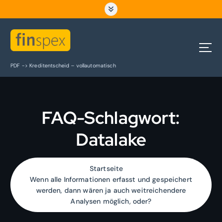
Z
u
m
I
n
h
PDF -> Kreditentscheid – vollautomatisch
a
l
t
s
FAQ-Schlagwort:
p
r
Datalake
i
n
g
e
Startseite
n
Wenn alle Informationen erfasst und gespeichert
werden, dann wären ja auch weitreichendere
Analysen möglich, oder?