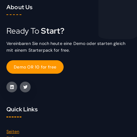
About Us
Ready To
Start?
Vereinbaren Sie noch heute eine Demo oder starten gleich
mit einem Starterpack for free.
D
e
m
o
O
R
1
0
f
o
r
f
r
e
e
Quick Links
Seiten