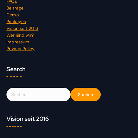
FAQs
Beiträge
Demo
Packages
Vision seit 2016
Wer sind wir?
Impressum
Privacy Policy
Search
S
u
c
h
Vision seit 2016
e
n
n