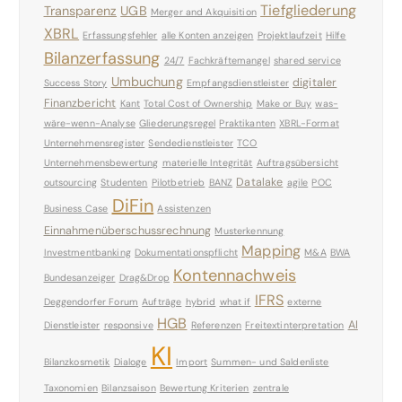
Tiefgliederung
Transparenz
UGB
Merger and Akquisition
XBRL
Erfassungsfehler
alle Konten anzeigen
Projektlaufzeit
Hilfe
Bilanzerfassung
24/7
Fachkräftemangel
shared service
Umbuchung
digitaler
Success Story
Empfangsdienstleister
Finanzbericht
Kant
Total Cost of Ownership
Make or Buy
was-
wäre-wenn-Analyse
Gliederungsregel
Praktikanten
XBRL-Format
Unternehmensregister
Sendedienstleister
TCO
Unternehmensbewertung
materielle Integrität
Auftragsübersicht
Datalake
outsourcing
Studenten
Pilotbetrieb
BANZ
agile
POC
DiFin
Business Case
Assistenzen
Einnahmenüberschussrechnung
Musterkennung
Mapping
Investmentbanking
Dokumentationspflicht
M&A
BWA
Kontennachweis
Bundesanzeiger
Drag&Drop
IFRS
Deggendorfer Forum
Aufträge
hybrid
what if
externe
HGB
AI
Dienstleister
responsive
Referenzen
Freitextinterpretation
KI
Bilanzkosmetik
Dialoge
Import
Summen- und Saldenliste
Taxonomien
Bilanzsaison
Bewertung Kriterien
zentrale