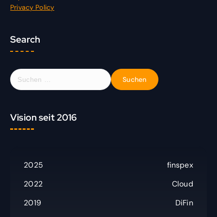
Privacy Policy
Search
S
u
c
h
Vision seit 2016
e
n
n
a
c
2025
finspex
h
:
2022
Cloud
2019
DiFin