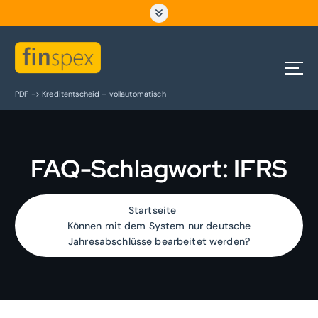
Z
u
m
I
n
h
PDF -> Kreditentscheid – vollautomatisch
a
l
t
s
FAQ-Schlagwort:
IFRS
p
r
i
n
Startseite
g
Können mit dem System nur deutsche
e
Jahresabschlüsse bearbeitet werden?
n