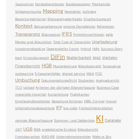
Taxonomien
Sendedienstleister
Bundesanzeiger
Pilotbetrieb
Mapping
Schlagwortsuche
Newsletter
Aufträge
Bewertungskriterien
Bilanzanalyseleitfaden
Einarbeitungszeit
Kontext
Betrugserkennung
externe Dienstleister
Referenzen
IFRS
Transparenz
Bilanzsaison
Projektinvestitionen
agile
Umgliederung
Merger and Akquisition
Total Cost of Ownership
Investmentbanking
Deggendorfer Forum
hybrid
Hilfe
Success Story
DiFin
Skalierbarkeit
digitaler
Kant
Entwicklungszeit
BANZ
HGB
Finanzbericht
Musterkennung
Bilanzkosmetik
Textanalyse
outsourcing
Erfassungsfehler
shared service
M&A
POC
Umbuchung
Dokumentationspflicht
Studenten
Analysebericht
TCO
Upload
Kriterien der digitalen Bilanzerfassung
Business Case
materielle Integrität
Kurzanleitung
Praktikanten
Empfangsdienstleister
Bewertung Kriterien
XBRL-Format
Import
IFP
Unternehmensbewertung
low code
Freitextinterpretation
KI
Datalake
zentrale Bilanzerfassung
Summen- und Saldenliste
UGB
24/7
BWA
anekdotische Evidenz
Bilanzbericht
Fremdsprachen
KWG §18
Unternehmensregister
Make or Buy