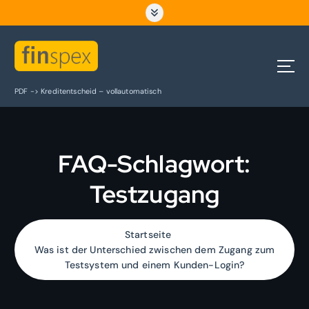
Z
u
m
I
n
h
PDF -> Kreditentscheid – vollautomatisch
a
l
t
s
FAQ-Schlagwort:
p
r
Testzugang
i
n
g
e
Startseite
n
Was ist der Unterschied zwischen dem Zugang zum
Testsystem und einem Kunden-Login?