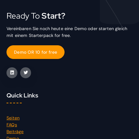
Ready To
Start?
Vereinbaren Sie noch heute eine Demo oder starten gleich
mit einem Starterpack for free.
D
e
m
o
O
R
1
0
f
o
r
f
r
e
e
Quick Links
Seiten
FAQs
Beiträge
Demo