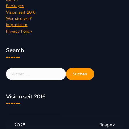
Packages
Vision seit 2016
Wer sind wir?
Impressum
Privacy Policy
Search
S
u
c
h
Vision seit 2016
e
n
n
a
c
2025
finspex
h