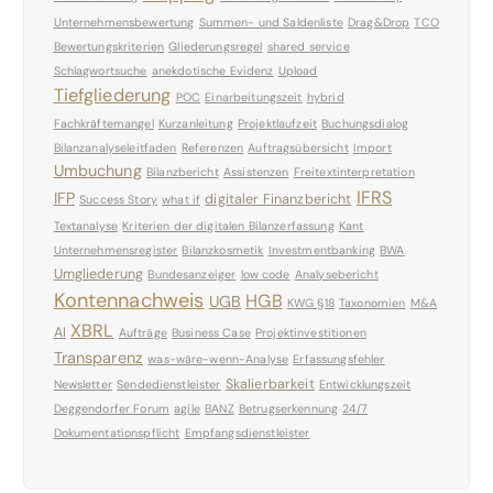
Unternehmensbewertung
Summen- und Saldenliste
Drag&Drop
TCO
Bewertungskriterien
Gliederungsregel
shared service
Schlagwortsuche
anekdotische Evidenz
Upload
Tiefgliederung
POC
Einarbeitungszeit
hybrid
Fachkräftemangel
Kurzanleitung
Projektlaufzeit
Buchungsdialog
Bilanzanalyseleitfaden
Referenzen
Auftragsübersicht
Import
Umbuchung
Bilanzbericht
Assistenzen
Freitextinterpretation
IFRS
IFP
digitaler Finanzbericht
Success Story
what if
Textanalyse
Kriterien der digitalen Bilanzerfassung
Kant
Unternehmensregister
Bilanzkosmetik
Investmentbanking
BWA
Umgliederung
Bundesanzeiger
low code
Analysebericht
Kontennachweis
HGB
UGB
KWG §18
Taxonomien
M&A
XBRL
AI
Aufträge
Business Case
Projektinvestitionen
Transparenz
was-wäre-wenn-Analyse
Erfassungsfehler
Skalierbarkeit
Newsletter
Sendedienstleister
Entwicklungszeit
Deggendorfer Forum
agile
BANZ
Betrugserkennung
24/7
Dokumentationspflicht
Empfangsdienstleister