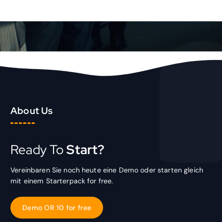
About Us
Ready To
Start?
Vereinbaren Sie noch heute eine Demo oder starten gleich
mit einem Starterpack for free.
D
e
m
o
O
R
1
0
f
o
r
f
r
e
e