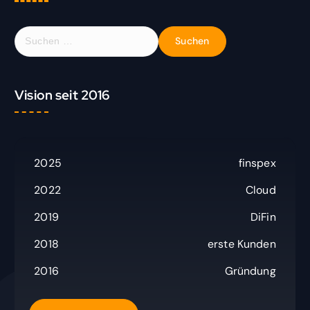
S
u
c
h
Vision seit 2016
e
n
n
a
c
2025
finspex
h
:
2022
Cloud
2019
DiFin
2018
erste Kunden
2016
Gründung