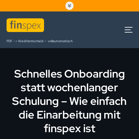
Z
u
m
I
n
h
PDF -> Kreditentscheid – vollautomatisch
a
l
t
s
Schnelles Onboarding
p
r
statt wochenlanger
i
n
Schulung – Wie einfach
g
e
die Einarbeitung mit
n
finspex ist