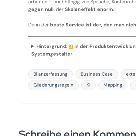
arbeiten – unabhängig von Sprache, Kontenrah
gegen null
, der
Skaleneffekt enorm
.
Denn der
beste Service ist der, den man nich
Hintergrund:
KI
in der Produktentwicklu
Systemgestalter
Bilanzerfassung
Business Case
exte
Gliederungsregeln
KI
Mapping
Schreibe einen Kommen