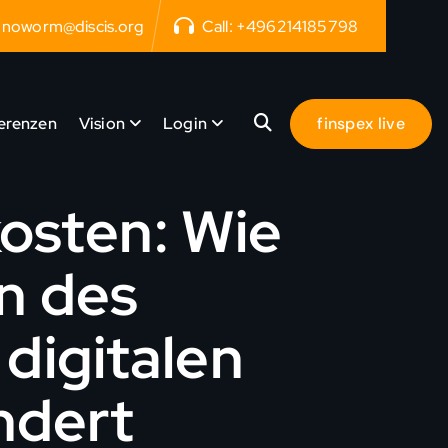
noworm@discis.org
Call:
+496214185798
erenzen
Vision
Login
f
i
n
s
p
e
x
l
i
v
e
kosten: Wie
ln des
 digitalen
ndert