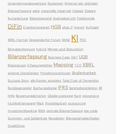
Unternehmensbewertung
Studenten
Kriterien der digitalen
Bilanzerfassung
agile
materielle Integrität
Upload
Dialoge
Kurzanleitung
Bilanzkosmetik
Analysebericht
Pilotbetrieb
DiFin
HGB
Einarbeitungszeit
what if
Import
Aufträge
KI
XBRL-Format
Deggendorfer Forum
BANZ
POC
Betrugserkennung
hybrid
Merger and Akquisition
Bilanzerfassung
UGB
Business Case
24/7
Mapping
XBRL
Bilanzsaison
Erfassungsfehler
TCO
Skalierbarkeit
externe Dienstleister
Projektinvestitionen
Success Story
alle Konten anzeigen
Total Cost of Ownership
IFRS
AI
Bundesanzeiger
Buchungsdialog
Sendedienstleister
Hilfe
Bewertungskriterien
Gliederungsregel
Kant
responsive
Fachkräftemangel
M&A
Projektlaufzeit
outsourcing
Investmentbanking
BWA
zentrale Bilanzerfassung
low code
Summen- und Saldenliste
Newsletter
Bilanzanalyseleitfaden
Drag&Drop