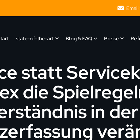
Email:
tart
state-of-the-art
Blog & FAQ
Preise
Ref
ce statt Service
ex die Spielrege
rständnis in der
nzerfassung verä