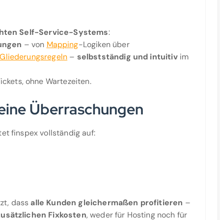
hten Self-Service-Systems
:
sungen
– von
Mapping
-Logiken über
Gliederungsregeln
–
selbstständig und intuitiv
im
Tickets, ohne Wartezeiten.
keine Überraschungen
et finspex vollständig auf:
zt, dass
alle Kunden gleichermaßen profitieren
–
zusätzlichen Fixkosten
, weder für Hosting noch für