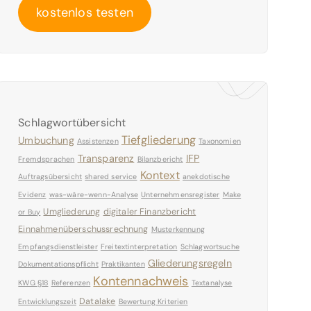
kostenlos testen
Schlagwortübersicht
Tiefgliederung
Umbuchung
Assistenzen
Taxonomien
Transparenz
IFP
Fremdsprachen
Bilanzbericht
Kontext
Auftragsübersicht
shared service
anekdotische
Evidenz
was-wäre-wenn-Analyse
Unternehmensregister
Make
Umgliederung
digitaler Finanzbericht
or Buy
Einnahmenüberschussrechnung
Musterkennung
Empfangsdienstleister
Freitextinterpretation
Schlagwortsuche
Gliederungsregeln
Dokumentationspflicht
Praktikanten
Kontennachweis
KWG §18
Referenzen
Textanalyse
Datalake
Entwicklungszeit
Bewertung Kriterien