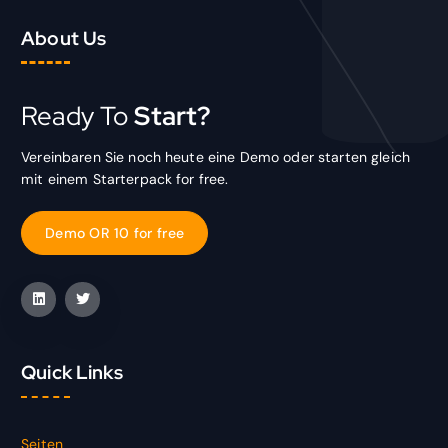
About Us
Ready To
Start?
Vereinbaren Sie noch heute eine Demo oder starten gleich
mit einem Starterpack for free.
D
e
m
o
O
R
1
0
f
o
r
f
r
e
e
Quick Links
Seiten