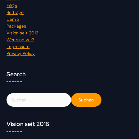
FAQs
Beiträge
Demo
Packages
Vision seit 2016
Wer sind wir?
Impressum
Privacy Policy
Search
S
u
c
h
Vision seit 2016
e
n
n