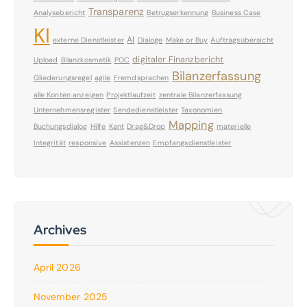
Transparenz
Analysebericht
Betrugserkennung
Business Case
KI
AI
externe Dienstleister
Dialoge
Make or Buy
Auftragsübersicht
digitaler Finanzbericht
Upload
Bilanzkosmetik
POC
Bilanzerfassung
Gliederungsregel
agile
Fremdsprachen
alle Konten anzeigen
Projektlaufzeit
zentrale Bilanzerfassung
Unternehmensregister
Sendedienstleister
Taxonomien
Mapping
Buchungsdialog
Hilfe
Kant
Drag&Drop
materielle
Integrität
responsive
Assistenzen
Empfangsdienstleister
Archives
April 2026
November 2025