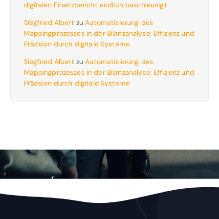
digitalen Finanzbericht endlich beschleunigt
Siegfried Albert
zu
Automatisierung des
Mappingprozesses in der Bilanzanalyse: Effizienz und
Präzision durch digitale Systeme
Siegfried Albert
zu
Automatisierung des
Mappingprozesses in der Bilanzanalyse: Effizienz und
Präzision durch digitale Systeme