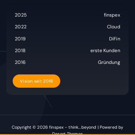
a
c
2025
finspex
h
:
2022
Cloud
2019
DiFin
2018
erste Kunden
2016
Gründung
V
i
s
i
o
n
s
e
i
t
2
0
1
6
Copyright © 2026 finspex - think...beyond | Powered by
Desert Themes