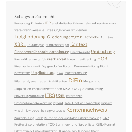
Schlagwortübersicht
IFP
Bewertung Kriterien
anekdotische Evidenz
shared service
was-
wäre-wenn-Analyse
Erfassungsfehler
Studenten
Tiefgliederung
Gliederungsregeln
Datalake
Aufträge
XBRL
Kontext
Textanalyse
Bundesanzeiger
Umbuchung
Einnahmenüberschussrechnung
Bilanzbericht
HGB
Skalierbarkeit
Fachkräftemangel
Investmentbanking
Einarbeitungszeit
Deggendorfer Forum
Dokumentationspflicht
Umgliederung
Newsletter
BWA
Musterkennung
DiFin
Bilanzanalyseleitfaden
Praktikanten
Merger and
Akquisition
Projektinvestitionen
M&A
KWG §18
outsourcing
IFRS
UGB
Bewertungskriterien
Referenzen
Unternehmensbewertung
hybrid
Total Cost of Ownership
Import
Kontennachweis
what if
low code
Schlagwortsuche
Kurzanleitung
BANZ
Kriterien der digitalen Bilanzerfassung
24/7
Freitextinterpretation
TCO
Summen- und Saldenliste
XBRL-Format
Pilotbetrieb
Entwicklungszeit
Bilanzsaison
Success Story