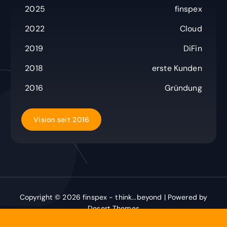
c
2025
finspex
h
:
2022
Cloud
2019
DiFin
2018
erste Kunden
2016
Gründung
V
i
s
i
o
n
s
e
i
t
2
0
1
6
Copyright © 2026 finspex - think...beyond | Powered by
Desert Themes