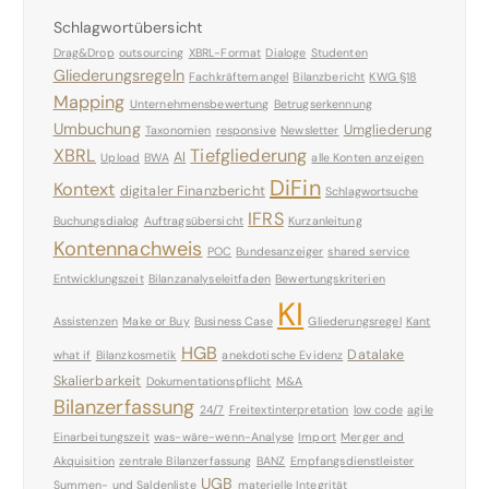
Schlagwortübersicht
Drag&Drop
outsourcing
XBRL-Format
Dialoge
Studenten
Gliederungsregeln
Fachkräftemangel
Bilanzbericht
KWG §18
Mapping
Unternehmensbewertung
Betrugserkennung
Umbuchung
Umgliederung
Taxonomien
responsive
Newsletter
XBRL
Tiefgliederung
AI
Upload
BWA
alle Konten anzeigen
DiFin
Kontext
digitaler Finanzbericht
Schlagwortsuche
IFRS
Buchungsdialog
Auftragsübersicht
Kurzanleitung
Kontennachweis
POC
Bundesanzeiger
shared service
Entwicklungszeit
Bilanzanalyseleitfaden
Bewertungskriterien
KI
Assistenzen
Make or Buy
Business Case
Gliederungsregel
Kant
HGB
Datalake
what if
Bilanzkosmetik
anekdotische Evidenz
Skalierbarkeit
Dokumentationspflicht
M&A
Bilanzerfassung
24/7
Freitextinterpretation
low code
agile
Einarbeitungszeit
was-wäre-wenn-Analyse
Import
Merger and
Akquisition
zentrale Bilanzerfassung
BANZ
Empfangsdienstleister
UGB
Summen- und Saldenliste
materielle Integrität