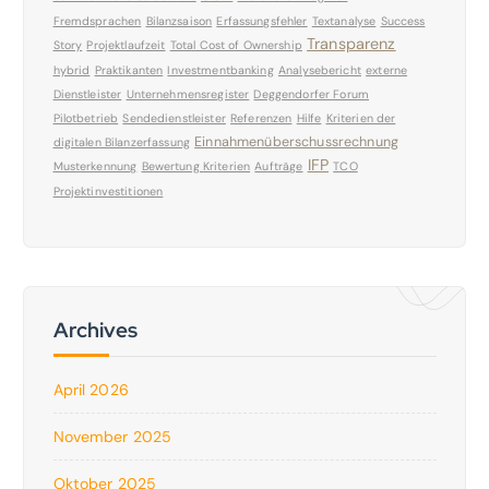
Fremdsprachen
Bilanzsaison
Erfassungsfehler
Textanalyse
Success
Transparenz
Story
Projektlaufzeit
Total Cost of Ownership
hybrid
Praktikanten
Investmentbanking
Analysebericht
externe
Dienstleister
Unternehmensregister
Deggendorfer Forum
Pilotbetrieb
Sendedienstleister
Referenzen
Hilfe
Kriterien der
Einnahmenüberschussrechnung
digitalen Bilanzerfassung
IFP
Musterkennung
Bewertung Kriterien
Aufträge
TCO
Projektinvestitionen
Archives
April 2026
November 2025
Oktober 2025