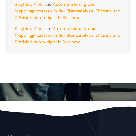
Siegfried Albert
zu
Automatisierung des
Mappingprozesses in der Bilanzanalyse: Effizienz und
Präzision durch digitale Systeme
Siegfried Albert
zu
Automatisierung des
Mappingprozesses in der Bilanzanalyse: Effizienz und
Präzision durch digitale Systeme