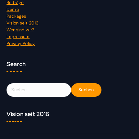
Beiträge
Demo
Packages
Vision seit 2016
Wer sind wir?
Impressum
Privacy Policy
Search
S
u
c
h
Vision seit 2016
e
n
n
a