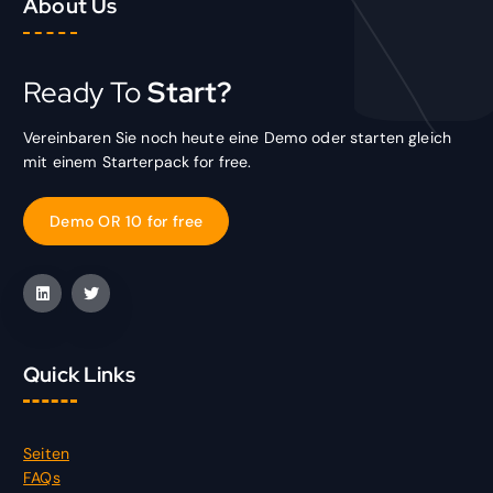
About Us
Ready To
Start?
Vereinbaren Sie noch heute eine Demo oder starten gleich
mit einem Starterpack for free.
D
e
m
o
O
R
1
0
f
o
r
f
r
e
e
Quick Links
Seiten
FAQs