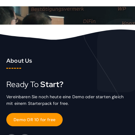
About Us
Ready To
Start?
Vereinbaren Sie noch heute eine Demo oder starten gleich
mit einem Starterpack for free.
D
e
m
o
O
R
1
0
f
o
r
f
r
e
e