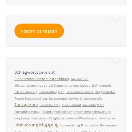
kostenlos testen
Schlagwortübersicht
Einnahmenüberschussrechnung
Taxonomien
Bilanzanalyseleitfaden
alle Konten anzeigen
Upload
BWA
zentrale
Bilanzerfassung
Einarbeitungszeit
Sendedienstleister
Deggendorfer
Forum
Musterkennung
Bewertungskriterien
Bilanzkosmetik
Transparenz
Success Story
XBRL-Format
low code
POC
Fachkräftemangel
Projektinvestitionen
Unternehmensbewertung
Empfangsdienstleister
Drag&Drop
externe Dienstleister
responsive
Mapping
Umbuchung
Kurzanleitung
Bilanzsaison
Referenzen