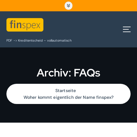
Z
u
m
I
n
h
PDF -> Kreditentscheid – vollautomatisch
a
l
t
s
Archiv:
FAQs
p
r
i
n
Startseite
g
Woher kommt eigentlich der Name finspex?
e
n