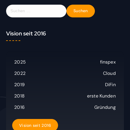
S
u
c
h
Vision seit 2016
e
n
n
a
c
2025
finspex
h
:
2022
Cloud
2019
DiFin
2018
erste Kunden
2016
Gründung
V
i
s
i
o
n
s
e
i
t
2
0
1
6