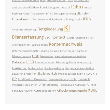
Freitextinterpretation
Hilfe
Fremdsprachen
TCO
Pilotbetrieb
DiFin
anekdotische Evidenz
Entwicklungszeit
what if
Import
digitaler
Business Case
Assistenzen
BANZ
Betrugserkennung
IFRS
Finanzbericht
Summen- und Saldenliste
Dialoge
agile
KI
Tiefgliederung
Investmentbanking
Bilanzerfassung
Kontext
24/7
Gliederungsregel
M&A
Kontennachweis
Analysebericht
Bilanzbericht
Unternehmensregister
shared service
Kriterien der digitalen
UGB
Bilanzerfassung
Newsletter
was-wäre-wenn-Analyse
HGB
Datalake
Bundesanzeiger
Erfassungsfehler
outsourcing
Praktikanten
Make or Buy
Buchungsdialog
Merger and Akquisition
Skalierbarkeit
Bewertung Kriterien
Projektlaufzeit
hybrid
KWG §18
IFP
Total Cost of Ownership
Dokumentationspflicht
materielle
Umgliederung
AI
Integrität
Studenten
Textanalyse
Aufträge
Kant
XBRL
Gliederungsregeln
Schlagwortsuche
Auftragsübersicht