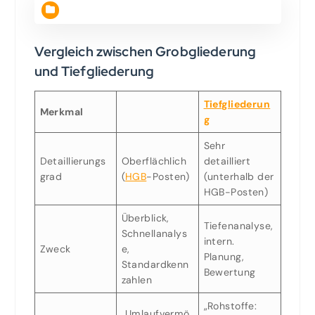
Vergleich zwischen Grobgliederung
und Tiefgliederung
Tiefgliederun
Merkmal
g
Sehr
Detaillierungs
Oberflächlich
detailliert
grad
(
HGB
-Posten)
(unterhalb der
HGB-Posten)
Überblick,
Tiefenanalyse,
Schnellanalys
intern.
Zweck
e,
Planung,
Standardkenn
Bewertung
zahlen
„Rohstoffe:
„Umlaufvermö